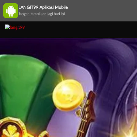
LANGIT99 Aplikasi Mobile
Jangan tampilkan lagi hari ini