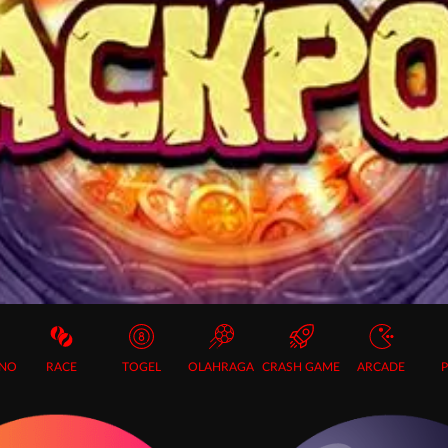
INO
RACE
TOGEL
OLAHRAGA
CRASH GAME
ARCADE