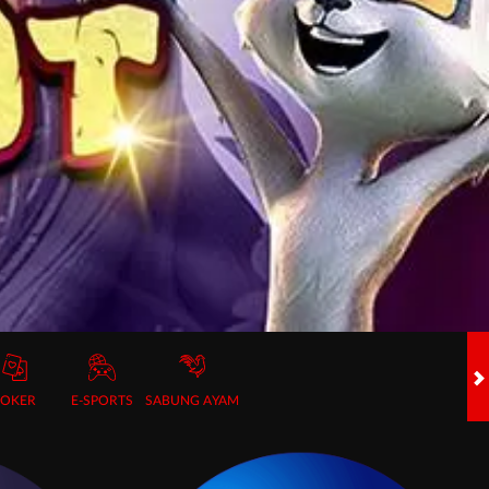
POKER
E-SPORTS
SABUNG AYAM