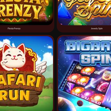
Fiesta Frenzy
Jewely Spin