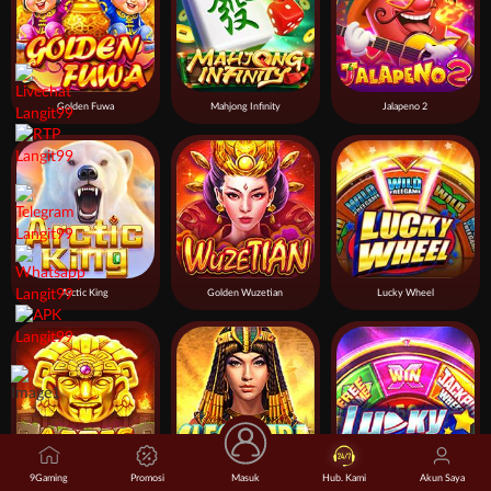
Golden Fuwa
Mahjong Infinity
Jalapeno 2
Arctic King
Golden Wuzetian
Lucky Wheel
9Gaming
Promosi
Masuk
Hub. Kami
Akun Saya
Legend of Aztec
Cleopatra
Lucky Wheel Deluxe