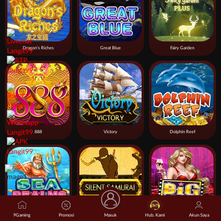
Dragon's Riches
Great Blue
Fairy Garden
888
Victory
Dolphin Reef
9Gaming
Promosi
Masuk
Hub. Kami
Akun Saya
Sea Realms
Samurai
Big Shot