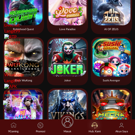
Robinhood Quest
Love Paradise
AI OF ZEUS
Black WuKong
Joker
Sushi Avenger
9Gaming
Promosi
Masuk
Hub. Kami
Akun Saya
DJ Maxx
Viking Quest
Mecha Kaiju