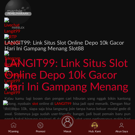
MARBLEX
LANGIT99: Link Situs Slot Online Depo 10k Gacor
Hari Ini Gampang Menang Slot88
LANGIT99: Link Situs Slot
Online Depo 10k Gacor
Hari Ini Gampang Menang
Kalau kamu lagi bosen dan pengen cari hiburan yang nggak bikin kantong
bolong, nyobain
slot
online di
LANGIT99
bisa jadi opsi menarik. Dengan fitur
slot depo 10k, siapa saja bisa langsung join tanpa harus keluar modal gede di
awal. Sistemnya juga sudah user-friendly banget, jadi buat pemain baru pun
nggak bakal bingung navigasi di dalam situs slot yang performanya makin hari
makin stabil dan responsif di semua perangkat.
9Gaming
Promosi
Masuk
Hub. Kami
Akun Saya
Bicara soal variasi game, pilihan di link slot ini benar-benar up to date mengikuti