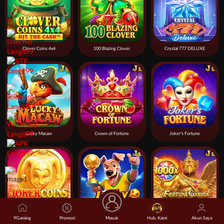
Clover Coins 4x4
100 Blazing Clover
Crystal 777 DELUXE
Lucky Macaw
Crown of Fortune
Joker's Fortune
9Gaming
Promosi
Masuk
Hub. Kami
Akun Saya
Joker Coins Expanded
Lucky Caramelo
Fortune Garuda 1000