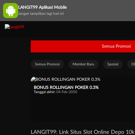
LANGIT99 Aplikasi Mobile
Jangan tampilkan lagi hari ini
Semua Promosi
Semua Promosi
Member Baru
Spesial
Ol
BONUS ROLLINGAN POKER 0.3%
Tanggal akhir:
04-Feb-2050
LANGIT99: Link Situs Slot Online Depo 10