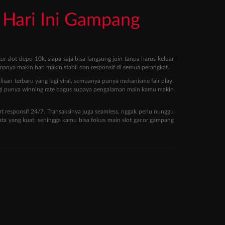
 Hari Ini Gampang
ur slot depo 10k, siapa saja bisa langsung join tanpa harus keluar
rmanya makin hari makin stabil dan responsif di semua perangkat.
rilisan terbaru yang lagi viral, semuanya punya mekanisme fair play.
gi punya winning rate bagus supaya pengalaman main kamu makin
 responsif 24/7. Transaksinya juga seamless, nggak perlu nunggu
data yang kuat, sehingga kamu bisa fokus main slot gacor gampang