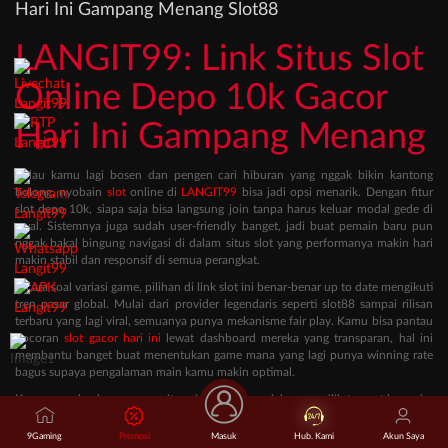
Hari Ini Gampang Menang Slot88
LANGIT99: Link Situs Slot
Online Depo 10k Gacor
Hari Ini Gampang Menang
Kalau kamu lagi bosen dan pengen cari hiburan yang nggak bikin kantong
bolong, nyobain
slot
online di
LANGIT99
bisa jadi opsi menarik. Dengan fitur
slot depo 10k, siapa saja bisa langsung join tanpa harus keluar modal gede di
awal. Sistemnya juga sudah user-friendly banget, jadi buat pemain baru pun
nggak bakal bingung navigasi di dalam situs slot yang performanya makin hari
makin stabil dan responsif di semua perangkat.
Bicara soal variasi game, pilihan di link slot ini benar-benar up to date mengikuti
tren pasar global. Mulai dari provider legendaris seperti slot88 sampai rilisan
terbaru yang lagi viral, semuanya punya mekanisme fair play. Kamu bisa pantau
bocoran
slot gacor hari ini
lewat dashboard mereka yang transparan, hal ini
membantu banget buat menentukan game mana yang lagi punya winning rate
bagus supaya pengalaman main kamu makin optimal.
Keamanan dan kenyamanan itu prioritas utama dalam memilih tempat bermain,
makanya LANGIT99 dikenal sebagai
situs gacor
yang punya tim support
responsif 24/7. Transaksinya juga seamless, nggak perlu nunggu lama buat
9Gaming
Promosi
Masuk
Hub. Kami
Akun Saya