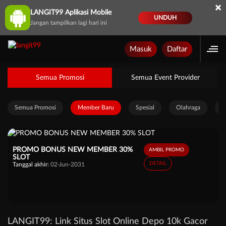
×
LANGIT99 Aplikasi Mobile
UNDUH
Jangan tampilkan lagi hari ini
Masuk
Daftar
Semua Promosi
Semua Event Provider
Semua Promosi
Member Baru
Spesial
Olahraga
L
PROMO BONUS NEW MEMBER 30%
AMBIL PROMO
SLOT
DETAIL
Tanggal akhir:
02-Jun-2031
LANGIT99: Link Situs Slot Online Depo 10k Gacor