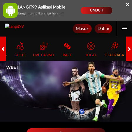
×
LANGIT99 Aplikasi Mobile
UNDUH
Jangan tampilkan lagi hari ini
Masuk
Daftar
MES
SLOTS
LIVE CASINO
RACE
TOGEL
OLAHRAGA
CR