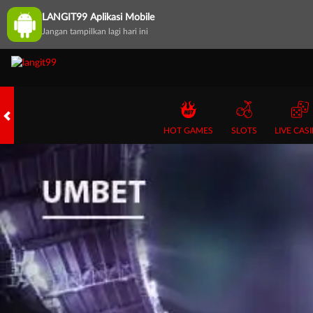
LANGIT99 Aplikasi Mobile
Jangan tampilkan lagi hari ini
HOT GAMES
SLOTS
LIVE CAS