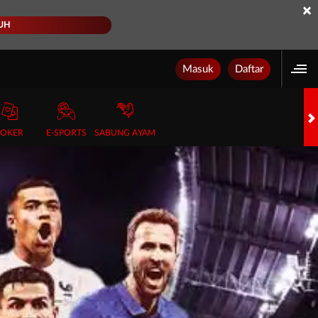
×
UH
Masuk
Daftar
POKER
E-SPORTS
SABUNG AYAM