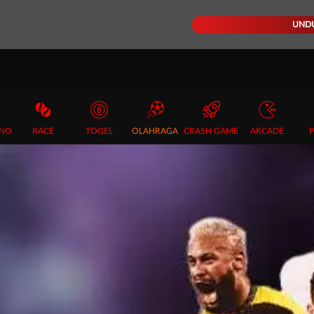
UND
INO
RACE
TOGEL
OLAHRAGA
CRASH GAME
ARCADE