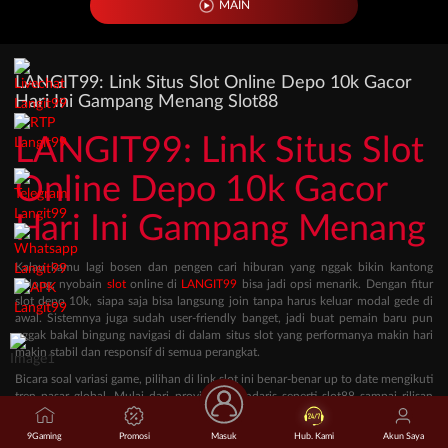
MAIN
LANGIT99: Link Situs Slot Online Depo 10k Gacor
Hari Ini Gampang Menang Slot88
LANGIT99: Link Situs Slot
Online Depo 10k Gacor
Hari Ini Gampang Menang
Kalau kamu lagi bosen dan pengen cari hiburan yang nggak bikin kantong
bolong, nyobain
slot
online di
LANGIT99
bisa jadi opsi menarik. Dengan fitur
slot depo 10k, siapa saja bisa langsung join tanpa harus keluar modal gede di
awal. Sistemnya juga sudah user-friendly banget, jadi buat pemain baru pun
nggak bakal bingung navigasi di dalam situs slot yang performanya makin hari
makin stabil dan responsif di semua perangkat.
Bicara soal variasi game, pilihan di link slot ini benar-benar up to date mengikuti
tren pasar global. Mulai dari provider legendaris seperti slot88 sampai rilisan
terbaru yang lagi viral, semuanya punya mekanisme fair play. Kamu bisa pantau
bocoran
slot gacor hari ini
lewat dashboard mereka yang transparan, hal ini
9Gaming
Promosi
Masuk
Hub. Kami
Akun Saya
membantu banget buat menentukan game mana yang lagi punya winning rate