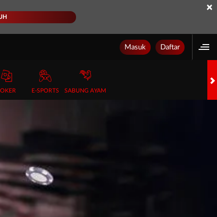
×
UH
Masuk
Daftar
POKER
E-SPORTS
SABUNG AYAM