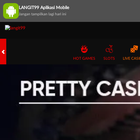
LANGIT99 Aplikasi Mobile
Jangan tampilkan lagi hari ini
HOT GAMES
SLOTS
LIVE CAS