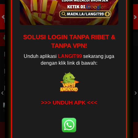
HOT GAMES
SLOTS
LIVE CASINO
RACE
TOGEL
OL
SOLUSI LOGIN TANPA RIBET &
Game Populer
TANPA VPN!
Unduh aplikasi
LANGIT99
sekarang juga
dengan klik link di bawah:
GATES OF OLYMPUS POP
STORM OF SETH 2
FORTUNE GARUDA 1000
>>> UNDUH APK <<<
FORTUNE GEMS 500
MAHJONG WAYS
SUPER ELEMENTS 2
9Gaming
Promosi
Masuk
Hub. Kami
Akun Saya