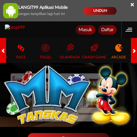
×
LANGIT99 Aplikasi Mobile
UNDUH
Jangan tampilkan lagi hari ini
Masuk
Daftar
SINO
RACE
TOGEL
OLAHRAGA
CRASH GAME
ARCADE