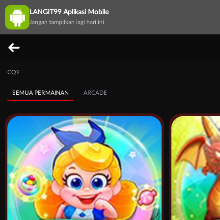
LANGIT99 Aplikasi Mobile
Jangan tampilkan lagi hari ini
CQ9
SEMUA PERMAINAN
ARCADE