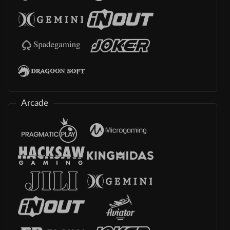
Arcade