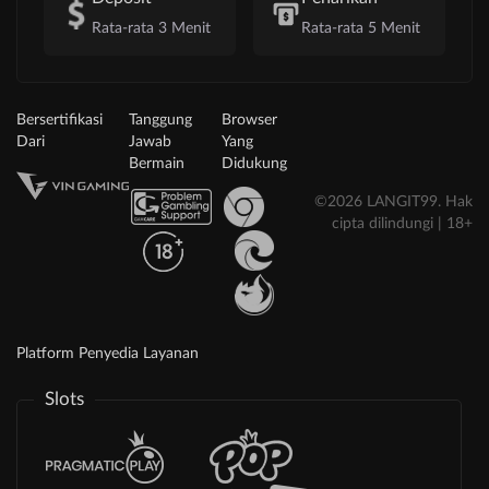
Rata-rata 3 Menit
Rata-rata 5 Menit
Bersertifikasi
Tanggung
Browser
Dari
Jawab
Yang
Bermain
Didukung
©2026 LANGIT99. Hak
cipta dilindungi | 18+
Platform Penyedia Layanan
Slots