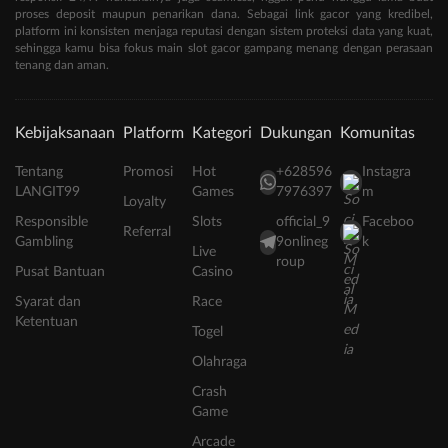
proses deposit maupun penarikan dana. Sebagai link gacor yang kredibel,
platform ini konsisten menjaga reputasi dengan sistem proteksi data yang kuat,
sehingga kamu bisa fokus main slot gacor gampang menang dengan perasaan
tenang dan aman.
Kebijaksanaan
Platform
Kategori
Dukungan
Komunitas
Tentang
Promosi
Hot
+628596
Instagra
LANGIT99
Games
7976397
m
Loyalty
Responsible
Slots
official_9
Faceboo
Referral
Gambling
9onlineg
k
Live
roup
Pusat Bantuan
Casino
Syarat dan
Race
Ketentuan
Togel
Olahraga
Crash
Game
Arcade