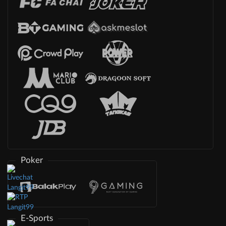
Poker
E-Sports