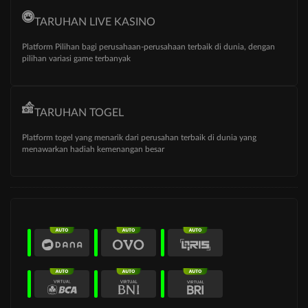
TARUHAN LIVE KASINO
Platform Pilihan bagi perusahaan-perusahaan terbaik di dunia, dengan
pilihan variasi game terbanyak
TARUHAN TOGEL
Platform togel yang menarik dari perusahan terbaik di dunia yang
menawarkan hadiah kemenangan besar