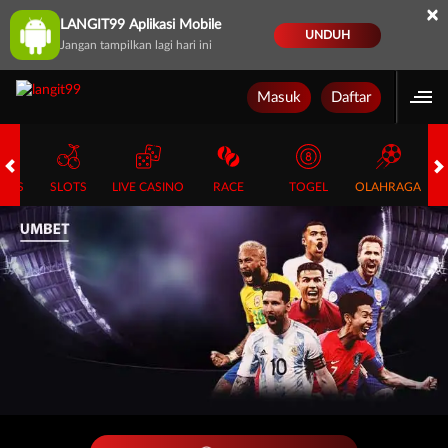
×
LANGIT99 Aplikasi Mobile
UNDUH
Jangan tampilkan lagi hari ini
Masuk
Daftar
MES
SLOTS
LIVE CASINO
RACE
TOGEL
OLAHRAGA
CR