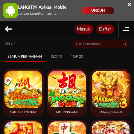
×
LANGIT99 Aplikasi Mobile
UNDUH
Jangan tampilkan lagi hari ini
Masuk
Daftar
VPLUS
SEMUA PERMAINAN
SLOTS
TOP 20
MAHJONG FORTUNE
MAHJONG WINS
Mahjong Fortune 3