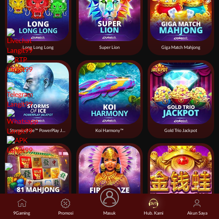
Long Long Long
Super Lion
Giga Match Mahjong
Storms of Ice™ PowerPlay Jackpot
Koi Harmony™
Gold Trio Jackpot
9Gaming
Promosi
Masuk
Hub. Kami
Akun Saya
81 Mahjong Cascade™
Sky Queen
Jin Qian Wa