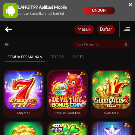
×
LANGIT99 Aplikasi Mobile
UNDUH
Jangan tampilkan lagi hari ini
Masuk
Daftar
Jili
SEMUA PERMAINAN
TOP 20
SLOTS
Crazy777 2
Devil Fire Bonu$ Coin
Super Ace 2