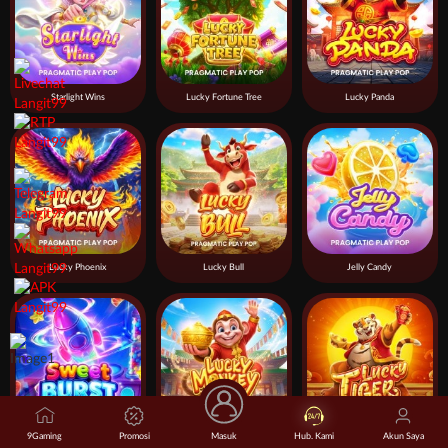
Starlight Wins
Lucky Fortune Tree
Lucky Panda
Lucky Phoenix
Lucky Bull
Jelly Candy
9Gaming
Promosi
Masuk
Hub. Kami
Akun Saya
Sweet Burst
Lucky MonKey
Lucky Tiger