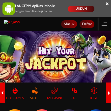
×
LANGIT99 Aplikasi Mobile
UNDUH
Jangan tampilkan lagi hari ini
Masuk
Daftar
HOT GAMES
SLOTS
LIVE CASINO
RACE
TOGEL
OL