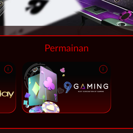
Permainan
i
i