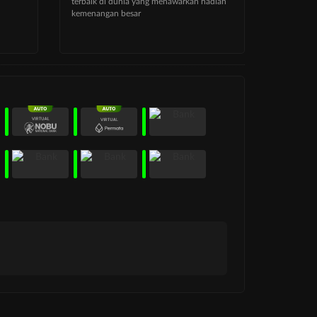
terbaik di dunia yang menawarkan hadiah
kemenangan besar