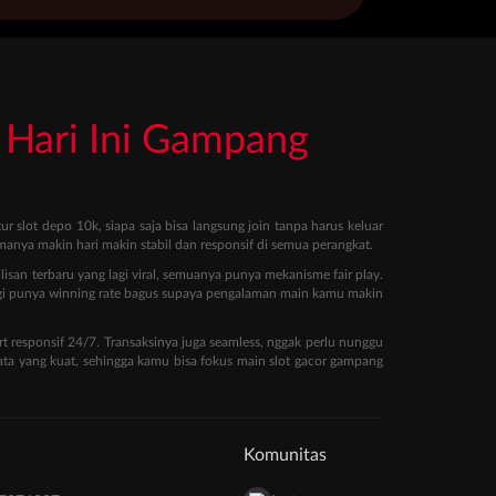
 Hari Ini Gampang
ur slot depo 10k, siapa saja bisa langsung join tanpa harus keluar
rmanya makin hari makin stabil dan responsif di semua perangkat.
rilisan terbaru yang lagi viral, semuanya punya mekanisme fair play.
gi punya winning rate bagus supaya pengalaman main kamu makin
 responsif 24/7. Transaksinya juga seamless, nggak perlu nunggu
data yang kuat, sehingga kamu bisa fokus main slot gacor gampang
Komunitas