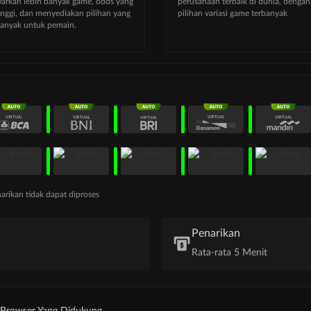
rkan lebih banyak game, odds yang
perusahaan terbaik di dunia, dengan
tinggi, dan menyediakan pilihan yang
pilihan variasi game terbanyak
banyak untuk pemain.
arikan tidak dapat diproses
Penarikan
Rata-rata 5 Menit