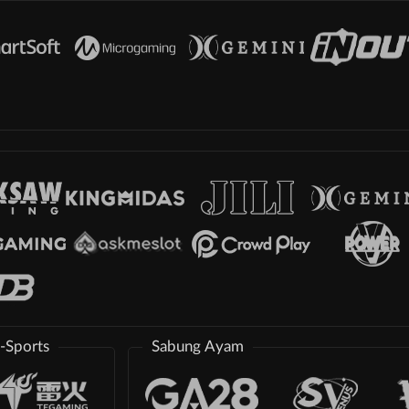
-Sports
Sabung Ayam