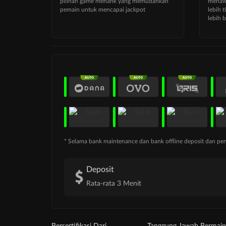
pilihan game menarik yang memudahkan
menawa
pemain untuk mencapai jackpot
lebih 
lebih 
* Selama bank maintenance dan bank offline deposit dan pen
Deposit
Rata-rata 3 Menit