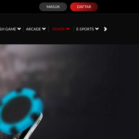
MASUK
DAFTAR
SH GAME
ARCADE
POKER
E-SPORTS
SABUNG AYAM