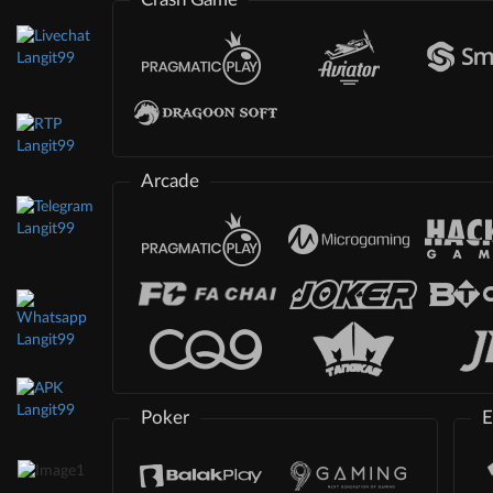
Arcade
Poker
E