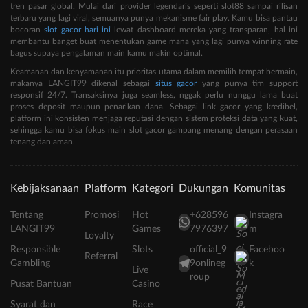
tren pasar global. Mulai dari provider legendaris seperti slot88 sampai rilisan
terbaru yang lagi viral, semuanya punya mekanisme fair play. Kamu bisa pantau
bocoran
slot gacor hari ini
lewat dashboard mereka yang transparan, hal ini
membantu banget buat menentukan game mana yang lagi punya winning rate
bagus supaya pengalaman main kamu makin optimal.
Keamanan dan kenyamanan itu prioritas utama dalam memilih tempat bermain,
makanya LANGIT99 dikenal sebagai
situs gacor
yang punya tim support
responsif 24/7. Transaksinya juga seamless, nggak perlu nunggu lama buat
proses deposit maupun penarikan dana. Sebagai link gacor yang kredibel,
platform ini konsisten menjaga reputasi dengan sistem proteksi data yang kuat,
sehingga kamu bisa fokus main slot gacor gampang menang dengan perasaan
tenang dan aman.
Kebijaksanaan
Platform
Kategori
Dukungan
Komunitas
Tentang
Promosi
Hot
+628596
Instagra
LANGIT99
Games
7976397
m
Loyalty
Responsible
Slots
official_9
Faceboo
Referral
Gambling
9onlineg
k
Live
roup
Pusat Bantuan
Casino
Syarat dan
Race