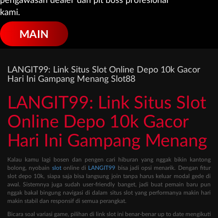
pengawasan dealer dan pit boss profesional
kami.
MAIN
LANGIT99: Link Situs Slot Online Depo 10k Gacor
Hari Ini Gampang Menang Slot88
LANGIT99: Link Situs Slot
Online Depo 10k Gacor
Hari Ini Gampang Menang
Kalau kamu lagi bosen dan pengen cari hiburan yang nggak bikin kantong
bolong, nyobain
slot
online di
LANGIT99
bisa jadi opsi menarik. Dengan fitur
slot depo 10k, siapa saja bisa langsung join tanpa harus keluar modal gede di
awal. Sistemnya juga sudah user-friendly banget, jadi buat pemain baru pun
nggak bakal bingung navigasi di dalam situs slot yang performanya makin hari
makin stabil dan responsif di semua perangkat.
Bicara soal variasi game, pilihan di link slot ini benar-benar up to date mengikuti