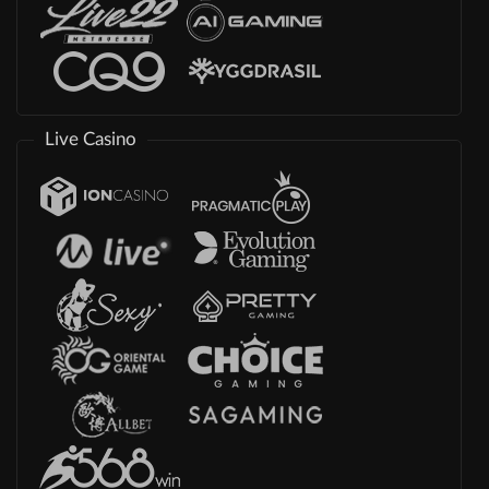
Live Casino