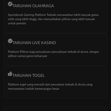
TARUHAN OLAHRAGA
Sportsbook Gaming Platform Terbaik menawarkan lebih banyak game,
odds yang lebih tinggi, dan menyediakan pilihan yang lebih banyak
untuk pemain.
TARUHAN LIVE KASINO
Platform Pilihan bagi perusahaan-perusahaan terbaik di dunia, dengan
pilihan variasi game terbanyak
TARUHAN TOGEL
Platform togel yang menarik dari perusahan terbaik di dunia yang
menawarkan hadiah kemenangan besar