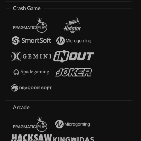
Crash Game
Arcade