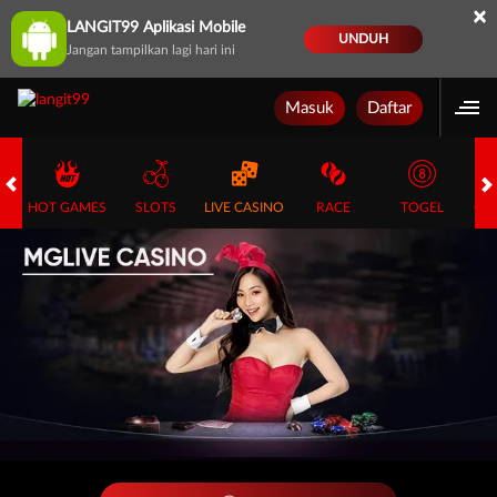
×
LANGIT99 Aplikasi Mobile
UNDUH
Jangan tampilkan lagi hari ini
Masuk
Daftar
HOT GAMES
SLOTS
LIVE CASINO
RACE
TOGEL
OL