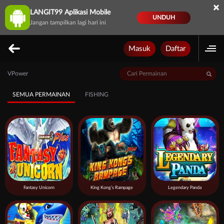
×
LANGIT99 Aplikasi Mobile
UNDUH
Jangan tampilkan lagi hari ini
Masuk
Daftar
VPower
SEMUA PERMAINAN
FISHING
Fantasy Unicorn
King Kong’s Rampage
Legendary Panda