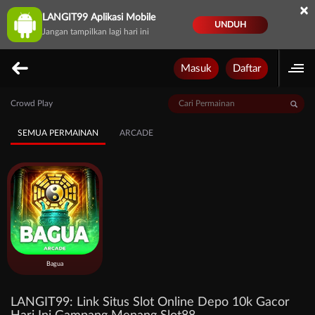
×
LANGIT99 Aplikasi Mobile
UNDUH
Jangan tampilkan lagi hari ini
Masuk
Daftar
Crowd Play
SEMUA PERMAINAN
ARCADE
Bagua
LANGIT99: Link Situs Slot Online Depo 10k Gacor