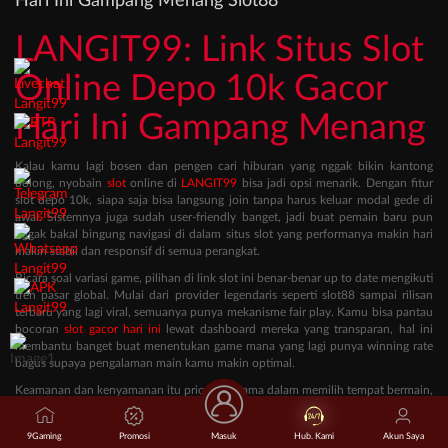
Hari Ini Gampang Menang Slot88
LANGIT99: Link Situs Slot
Online Depo 10k Gacor
Hari Ini Gampang Menang
Kalau kamu lagi bosen dan pengen cari hiburan yang nggak bikin kantong
bolong, nyobain
slot
online di
LANGIT99
bisa jadi opsi menarik. Dengan fitur
slot depo 10k, siapa saja bisa langsung join tanpa harus keluar modal gede di
awal. Sistemnya juga sudah user-friendly banget, jadi buat pemain baru pun
nggak bakal bingung navigasi di dalam situs slot yang performanya makin hari
makin stabil dan responsif di semua perangkat.
Bicara soal variasi game, pilihan di link slot ini benar-benar up to date mengikuti
tren pasar global. Mulai dari provider legendaris seperti slot88 sampai rilisan
terbaru yang lagi viral, semuanya punya mekanisme fair play. Kamu bisa pantau
bocoran
slot gacor hari ini
lewat dashboard mereka yang transparan, hal ini
membantu banget buat menentukan game mana yang lagi punya winning rate
bagus supaya pengalaman main kamu makin optimal.
Keamanan dan kenyamanan itu prioritas utama dalam memilih tempat bermain,
makanya LANGIT99 dikenal sebagai
situs gacor
yang punya tim support
responsif 24/7. Transaksinya juga seamless, nggak perlu nunggu lama buat
9Gaming
Promosi
Masuk
Hub. Kami
Akun Saya
proses deposit maupun penarikan dana. Sebagai link gacor yang kredibel,