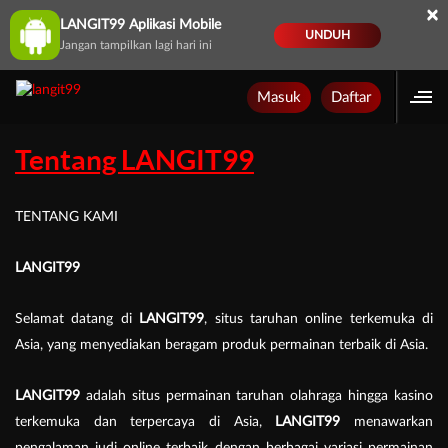
×
LANGIT99 Aplikasi Mobile
UNDUH
Jangan tampilkan lagi hari ini
Masuk
Daftar
Tentang LANGIT99
TENTANG KAMI
LANGIT99
Selamat datang di
LANGIT99
, situs taruhan online terkemuka di
Asia, yang menyediakan beragam produk permainan terbaik di Asia.
LANGIT99
adalah situs permainan taruhan olahraga hingga kasino
terkemuka dan terpercaya di Asia,
LANGIT99
menawarkan